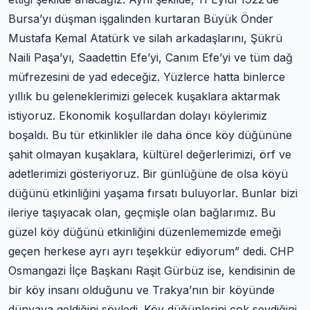
Bursa’yı düşman işgalinden kurtaran Büyük Önder
Mustafa Kemal Atatürk ve silah arkadaşlarını, Şükrü
Naili Paşa’yı, Saadettin Efe’yi, Canım Efe’yi ve tüm dağ
müfrezesini de yad edeceğiz. Yüzlerce hatta binlerce
yıllık bu geleneklerimizi gelecek kuşaklara aktarmak
istiyoruz. Ekonomik koşullardan dolayı köylerimiz
boşaldı. Bu tür etkinlikler ile daha önce köy düğününe
şahit olmayan kuşaklara, kültürel değerlerimizi, örf ve
adetlerimizi gösteriyoruz. Bir günlüğüne de olsa köyü
düğünü etkinliğini yaşama fırsatı buluyorlar. Bunlar bizi
ileriye taşıyacak olan, geçmişle olan bağlarımız. Bu
güzel köy düğünü etkinliğini düzenlememizde emeği
geçen herkese ayrı ayrı teşekkür ediyorum” dedi. CHP
Osmangazi İlçe Başkanı Raşit Gürbüz ise, kendisinin de
bir köy insanı olduğunu ve Trakya’nın bir köyünde
dünyaya geldiğini söyledi. Köy düğünlerini çok sevdiğini