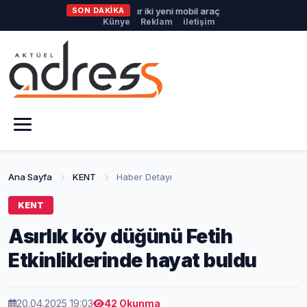
şehir'den afetlere hazır iki yeni mobil araç
SON DAKİKA
İlklerin festivalind
Künye
Reklam
iletişim
Ana Sayfa
KENT
Haber Detayı
KENT
Asırlık köy düğünü Fetih
Etkinliklerinde hayat buldu
20.04.2025 19:03
42 Okunma