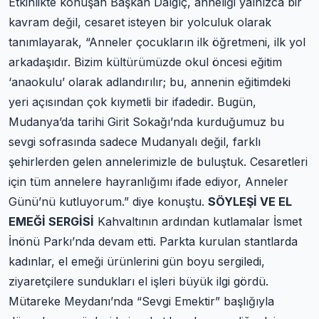
Etkinlikte konuşan Başkan Dalgıç, anneliği yalnızca bir
kavram değil, cesaret isteyen bir yolculuk olarak
tanımlayarak, “Anneler çocukların ilk öğretmeni, ilk yol
arkadaşıdır. Bizim kültürümüzde okul öncesi eğitim
‘anaokulu’ olarak adlandırılır; bu, annenin eğitimdeki
yeri açısından çok kıymetli bir ifadedir. Bugün,
Mudanya’da tarihi Girit Sokağı’nda kurduğumuz bu
sevgi sofrasında sadece Mudanyalı değil, farklı
şehirlerden gelen annelerimizle de buluştuk. Cesaretleri
için tüm annelere hayranlığımı ifade ediyor, Anneler
Günü’nü kutluyorum.” diye konuştu.
SÖYLEŞİ VE EL
EMEĞİ SERGİSİ
Kahvaltının ardından kutlamalar İsmet
İnönü Parkı’nda devam etti. Parkta kurulan stantlarda
kadınlar, el emeği ürünlerini gün boyu sergiledi,
ziyaretçilere sundukları el işleri büyük ilgi gördü.
Mütareke Meydanı’nda “Sevgi Emektir” başlığıyla