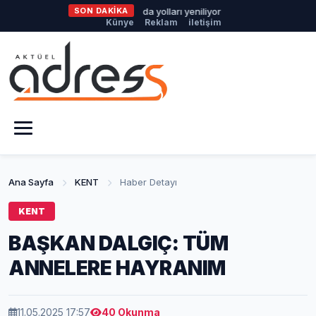
üyükşehir Harmancık’ta da yolları yeniliyor
SON DAKİKA
Nilüfer’de Kent Reh
Künye
Reklam
iletişim
Ana Sayfa
KENT
Haber Detayı
KENT
BAŞKAN DALGIÇ: TÜM
ANNELERE HAYRANIM
11.05.2025 17:57
40 Okunma