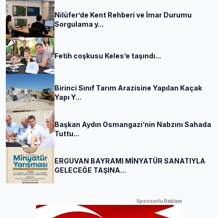
Nilüfer’de Kent Rehberi ve İmar Durumu
Sorgulama y...
Fetih coşkusu Keles’e taşındı...
Birinci Sınıf Tarım Arazisine Yapılan Kaçak
Yapı Y...
Başkan Aydın Osmangazi’nin Nabzını Sahada
Tuttu...
ERGUVAN BAYRAMI MİNYATÜR SANATIYLA
GELECEĞE TAŞINA...
Sponsorlu Reklam