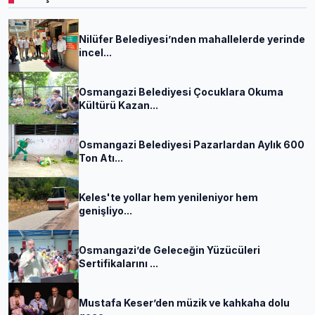
Nilüfer Belediyesi’nden mahallelerde yerinde
incel...
Osmangazi Belediyesi Çocuklara Okuma
Kültürü Kazan...
Osmangazi Belediyesi Pazarlardan Aylık 600
Ton Atı...
Keles'te yollar hem yenileniyor hem
genişliyo...
Osmangazi’de Geleceğin Yüzücüleri
Sertifikalarını ...
Mustafa Keser’den müzik ve kahkaha dolu