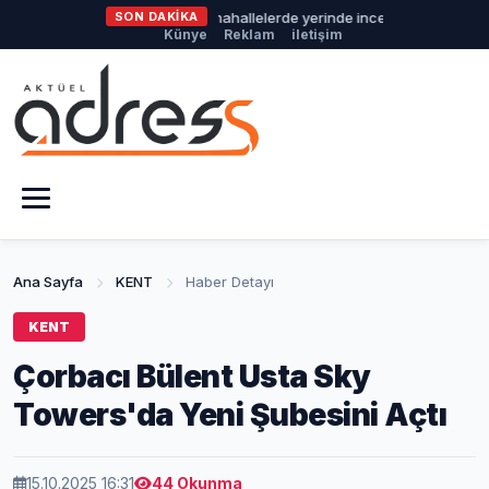
Nilüfer Belediyesi’nden mahallelerde yerinde inceleme
SON DAKİKA
Osmanga
Künye
Reklam
iletişim
Ana Sayfa
KENT
Haber Detayı
KENT
Çorbacı Bülent Usta Sky
Towers'da Yeni Şubesini Açtı
15.10.2025 16:31
44 Okunma