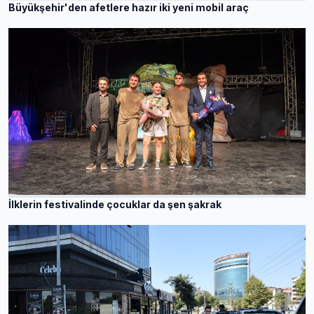
Büyükşehir'den afetlere hazır iki yeni mobil araç
İlklerin festivalinde çocuklar da şen şakrak