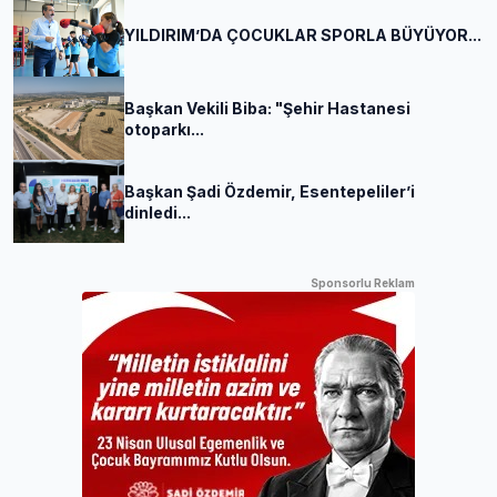
YILDIRIM’DA ÇOCUKLAR SPORLA BÜYÜYOR...
Başkan Vekili Biba: "Şehir Hastanesi
otoparkı...
Başkan Şadi Özdemir, Esentepeliler’i
dinledi...
Sponsorlu Reklam