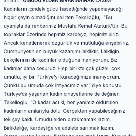
anlattı.
“UMUDU ELDEN BIRAKMAMAK LAZIM”
Kadınların içindeki gücü hissettiğinde yapamayacağı
hiçbir şeyin olmadığını belirten Tekelioğlu, “Bu
uyanışta da rehberimiz Mustafa Kemal Atatürk’tür. Bu
topraklar üzerinde hepimiz kardeşiz, hepimiz biriz.
Ancak kenetlenerek özgürlük ve mutluluğa erişebiliriz.
Cumhuriyetin en büyük kazanımı laikliktir. Laikliğin
bekçilerinin de kadınlar olduğuna inanıyorum. Biz
kadınlar daha cesuruz. Hep birlikte çok güzel, çok
umutlu, iyi bir Türkiye’yi kuracağımıza inanıyorum.
Çünkü bu umuda çok ihtiyacımız var” diye konuştu.
Türkiye’de yaşanan kadın cinayetlerine de değinen
Tekelioğlu, “O kadar acı ki, her yanımız öldürülen
kadınların anılarıyla dolu. Gerçekten yapabileceğimiz
tek şey kaldı. Umudu elden bırakmamak lazım.
Birlikteliğe, kardeşliğe ve adalete sarılmak lazım.