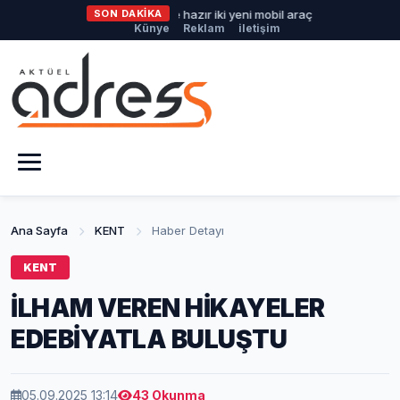
Büyükşehir'den afetlere hazır iki yeni mobil araç
SON DAKİKA
İlklerin fest
Künye
Reklam
iletişim
Ana Sayfa
KENT
Haber Detayı
KENT
İLHAM VEREN HİKAYELER
EDEBİYATLA BULUŞTU
05.09.2025 13:14
43 Okunma