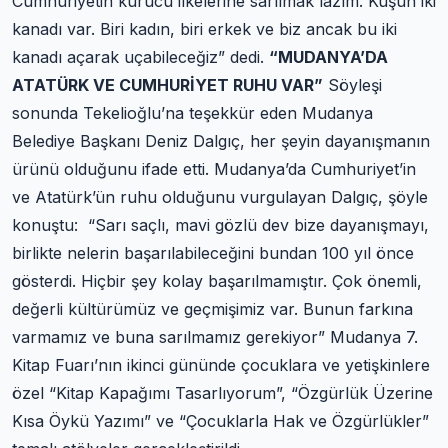
Cumhuriyetin kurucu ilkelerine sarılmak lazım. Kuşun iki
kanadı var. Biri kadın, biri erkek ve biz ancak bu iki
kanadı açarak uçabileceğiz” dedi.
“MUDANYA’DA
ATATÜRK VE CUMHURİYET RUHU VAR”
Söyleşi
sonunda Tekelioğlu’na teşekkür eden Mudanya
Belediye Başkanı Deniz Dalgıç, her şeyin dayanışmanın
ürünü olduğunu ifade etti. Mudanya’da Cumhuriyet’in
ve Atatürk’ün ruhu olduğunu vurgulayan Dalgıç, şöyle
konuştu: “Sarı saçlı, mavi gözlü dev bize dayanışmayı,
birlikte nelerin başarılabileceğini bundan 100 yıl önce
gösterdi. Hiçbir şey kolay başarılmamıştır. Çok önemli,
değerli kültürümüz ve geçmişimiz var. Bunun farkına
varmamız ve buna sarılmamız gerekiyor” Mudanya 7.
Kitap Fuarı’nın ikinci gününde çocuklara ve yetişkinlere
özel “Kitap Kapağımı Tasarlıyorum”, “Özgürlük Üzerine
Kısa Öykü Yazımı” ve “Çocuklarla Hak ve Özgürlükler”