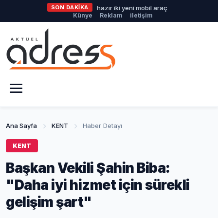
üyükşehir'den afetlere hazır iki yeni mobil araç
SON DAKİKA
İlklerin festiva
Künye
Reklam
iletişim
Ana Sayfa
KENT
Haber Detayı
KENT
Başkan Vekili Şahin Biba:
"Daha iyi hizmet için sürekli
gelişim şart"