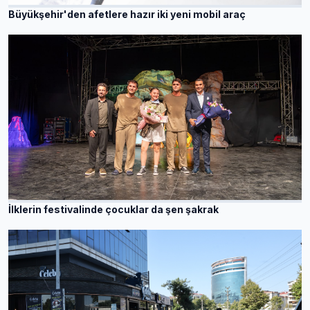
Büyükşehir'den afetlere hazır iki yeni mobil araç
İlklerin festivalinde çocuklar da şen şakrak