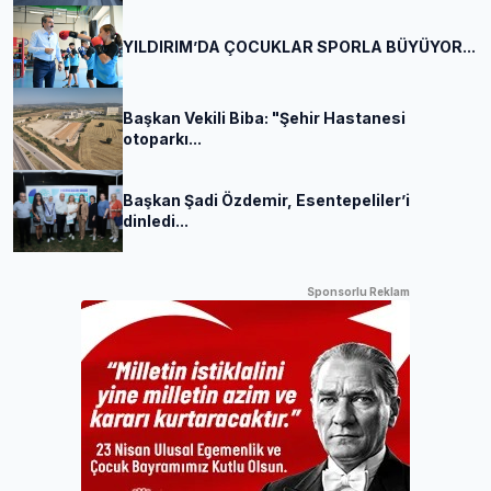
YILDIRIM’DA ÇOCUKLAR SPORLA BÜYÜYOR...
Başkan Vekili Biba: "Şehir Hastanesi
otoparkı...
Başkan Şadi Özdemir, Esentepeliler’i
dinledi...
Sponsorlu Reklam