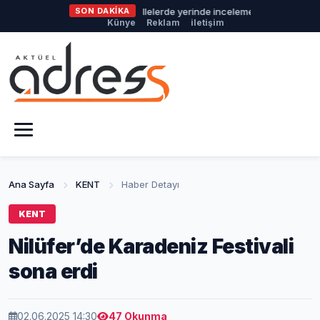
fer Belediyesi’nden mahallelerde yerinde inceleme
SON DAKİKA
Osmangazi B
Künye
Reklam
iletişim
Ana Sayfa
KENT
Haber Detayı
KENT
Nilüfer’de Karadeniz Festivali
sona erdi
02.06.2025 14:30
47 Okunma