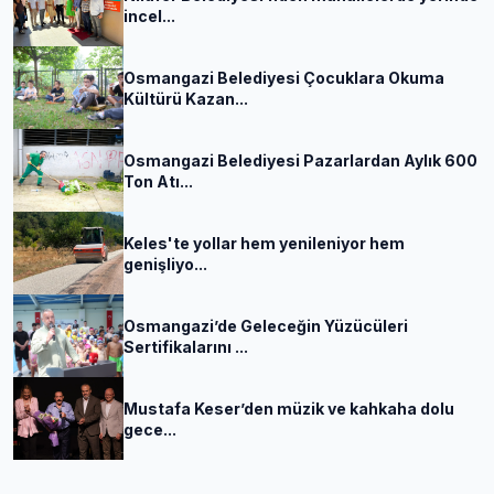
incel...
Osmangazi Belediyesi Çocuklara Okuma
Kültürü Kazan...
Osmangazi Belediyesi Pazarlardan Aylık 600
Ton Atı...
Keles'te yollar hem yenileniyor hem
genişliyo...
Osmangazi’de Geleceğin Yüzücüleri
Sertifikalarını ...
Mustafa Keser’den müzik ve kahkaha dolu
gece...