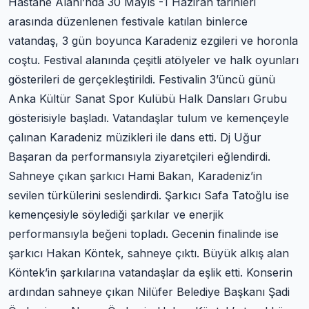
Hastane Alanı’nda 30 Mayıs -1 Haziran tarihleri
arasında düzenlenen festivale katılan binlerce
vatandaş, 3 gün boyunca Karadeniz ezgileri ve horonla
coştu. Festival alanında çeşitli atölyeler ve halk oyunları
gösterileri de gerçekleştirildi. Festivalin 3’üncü günü
Anka Kültür Sanat Spor Kulübü Halk Dansları Grubu
gösterisiyle başladı. Vatandaşlar tulum ve kemençeyle
çalınan Karadeniz müzikleri ile dans etti. Dj Uğur
Başaran da performansıyla ziyaretçileri eğlendirdi.
Sahneye çıkan şarkıcı Hami Bakan, Karadeniz’in
sevilen türkülerini seslendirdi. Şarkıcı Safa Tatoğlu ise
kemençesiyle söylediği şarkılar ve enerjik
performansıyla beğeni topladı. Gecenin finalinde ise
şarkıcı Hakan Köntek, sahneye çıktı. Büyük alkış alan
Köntek’in şarkılarına vatandaşlar da eşlik etti. Konserin
ardından sahneye çıkan Nilüfer Belediye Başkanı Şadi