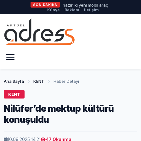
üyükşehir'den afetlere hazır iki yeni mobil araç
SON DAKİKA
İlklerin festiva
Künye
Reklam
iletişim
Ana Sayfa
KENT
Haber Detayı
KENT
Nilüfer’de mektup kültürü
konuşuldu
10.09.2025 14:21
47 Okunma