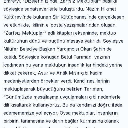
Emre'yi, “Dizelerin İzinde: Zarfsız Mektuplar” başlıklı
söyleşide sanatseverlerle buluşturdu. Nâzım Hikmet
Kültürevi’nde bulunan Şiir Kütüphanesi’nde gerçekleşen
ve etkinlikte, ikilinin e-posta yazışmalarından oluşan
“Zarfsız Mektuplar” adlı kitapları ekseninde, mektup
kültürünün dünü ve bugünü masaya yatırıldı. Söyleşiye
Nilüfer Belediye Başkan Yardımcısı Okan Şahin de
katıldı. Söyleşide konuşan Betül Tarıman, yazının
icadından bu yana mektubun insanlık tarihindeki yerine
dikkat çekerek, Asur ve Antik Mısır gibi kadim
medeniyetlerden örnekler verdi. Kendi nesillerinin
mektuplaşarak büyüdüğünü belirten Tarıman,
“Günümüzde mesajlaşma uygulamaları gibi nedenlerle
dili kısaltarak kullanıyoruz. Bu da kendimizi doğru ifade
edemememize yol açıyor. Oysa mektuplar, insanların
birbirini tanımasına ve derin bağlar kurmasına olanak