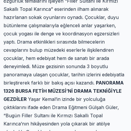
özgürlük temalarını işleyen “Filler Sultanı ile Kırmızı
Sakallı Topal Karınca” eserinden ilham alınarak
hazırlanan sokak oyunlarını oynadı. Çocuklar, duyu
bütünleme çalışmalarıyla eğlenceli anlar yaşarken,
çocuk yogası ile denge ve koordinasyon egzersizleri
yaptı. Drama etkinlikleri sırasında bilmecelerin
cevaplarını bulup müzedeki eserlerle ilişkilendiren
çocuklar, hem edebiyat hem de sanatı bir arada
deneyimledi. Müze gezisinin sonunda 3 boyutlu
panoramaya ulaşan çocuklar, tarihin izlerini edebiyatla
birleştirerek farklı bir bakış açısı kazandı.
PANORAMA
1326 BURSA FETİH MÜZESİ’Nİ DRAMA TEKNİĞİYLE
GEZDİLER
Yaşar Kemal’in izinde bir yolculuğa
çıktıklarını ifade eden Drama Eğitmeni Gülşah Güler,
“Bugün Filler Sultanı ile Kırmızı Sakallı Topal
Karınca’nın hikâyesinden yola çıkarak bir atölye