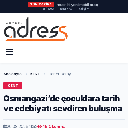
Büyükşehir'den afetlere hazır iki yeni mobil araç
SON DAKİKA
İlklerin festiv
Künye
Reklam
iletişim
Ana Sayfa
KENT
Haber Detayı
KENT
Osmangazi’de çocuklara tarih
ve edebiyatı sevdiren buluşma
20.08.2025 11:52
49 Okunma