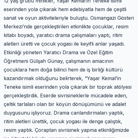
12 yaş grubu minikler, Yaşar Kemal’in Teneke isimli
eserinden yola çıkarak hem edebiyatla hem de çeşitli
sanat ve oyun aktiviteleriyle buluştu. Osmangazi Gösteri
Merkezi’nde gerçekleştirilen etkinlikte çocuklar, resim
kitabı boyadı, yaratıcı drama çalışmaları yaptı, ritim
aletleri üretti ve çocuk yogası ile keyifli anlar yaşadı.
Etkinliği yöneten Yaratıcı Drama ve Özel Eğitim
Öğretmeni Gülşah Günay, çalışmanın amacının
çocuklara hem doğa bilinci hem de iş birliği kültürü
kazandırmak olduğunu belirterek, “Yaşar Kemal’in
Teneke isimli eserinden yola çıkarak bir toprak atölyesi
gerçekleştirdik. Eserde sivrisineklerle mücadele eden,
çeltik tarlaları olan bir köyün dönüşümünü ve adalet
duygusunu işliyoruz. Drama canlandırmaları yaptık,
ritim aletleri ürettik, çocuk yogası ile denge çalıştık,
resim yaptık. Çoraptan sivrisinek yapma etkinliğimizde