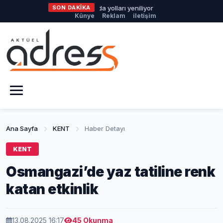
üyükşehir Harmancık’ta da yolları yeniliyor
SON DAKİKA
Nilüfer’de Kent Reh
Künye
Reklam
iletişim
Ana Sayfa
KENT
Haber Detayı
KENT
Osmangazi’de yaz tatiline renk
katan etkinlik
13.08.2025 16:17
45 Okunma