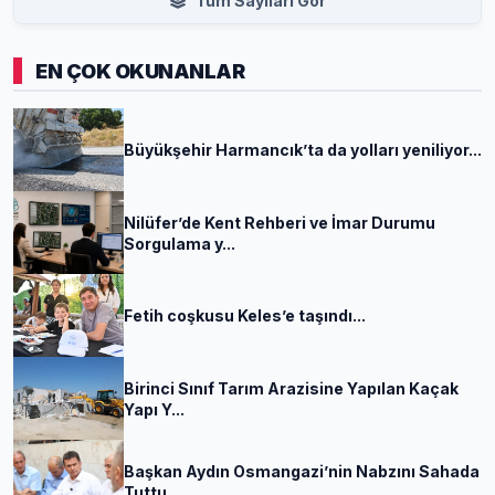
Tüm Sayıları Gör
EN ÇOK OKUNANLAR
Büyükşehir Harmancık’ta da yolları yeniliyor...
Nilüfer’de Kent Rehberi ve İmar Durumu
Sorgulama y...
Fetih coşkusu Keles’e taşındı...
Birinci Sınıf Tarım Arazisine Yapılan Kaçak
Yapı Y...
Başkan Aydın Osmangazi’nin Nabzını Sahada
Tuttu...