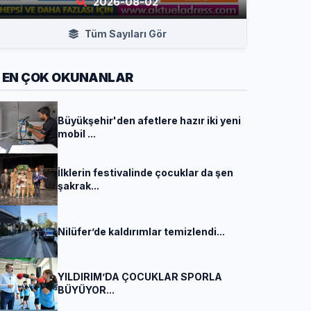
2026-08-02
Tüm Sayıları Gör
EN ÇOK OKUNANLAR
Büyükşehir'den afetlere hazır iki yeni
mobil ...
İlklerin festivalinde çocuklar da şen
şakrak...
Nilüfer’de kaldırımlar temizlendi...
YILDIRIM’DA ÇOCUKLAR SPORLA
BÜYÜYOR...