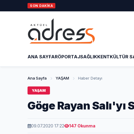
SON DAKİKA
ANA SAYFA
RÖPORTAJ
SAĞLIK
KENT
KÜLTÜR S
Ana Sayfa
YAŞAM
Haber Detayı
YAŞAM
Göge Rayan Salı'yı S
09.07.2020 17:22
147 Okunma