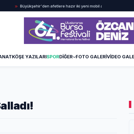
Büyükşehir'den afetlere hazır iki yeni mobil araç
İlklerin fe
ANAT
KÖŞE YAZILARI
SPOR
DİĞER
FOTO GALERİ
VİDEO GALE
alladı!