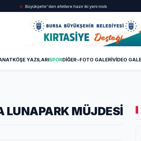
Büyükşehir'den afetlere hazır iki yeni mobil araç
İlklerin
ANAT
KÖŞE YAZILARI
SPOR
DİĞER
FOTO GALERİ
VİDEO GALE
A LUNAPARK MÜJDESİ