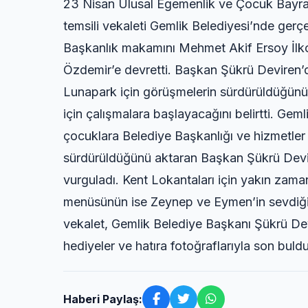
23 Nisan Ulusal Egemenlik ve Çocuk Bayra
temsili vekaleti Gemlik Belediyesi’nde gerç
Başkanlık makamını Mehmet Akif Ersoy İlko
Özdemir’e devretti. Başkan Şükrü Deviren’d
Lunapark için görüşmelerin sürdürüldüğünü
için çalışmalara başlayacağını belirtti. Ge
çocuklara Belediye Başkanlığı ve hizmetler 
sürdürüldüğünü aktaran Başkan Şükrü Devir
vurguladı. Kent Lokantaları için yakın zamand
menüsünün ise Zeynep ve Eymen’in sevdiği 
vekalet, Gemlik Belediye Başkanı Şükrü Dev
hediyeler ve hatıra fotoğraflarıyla son buldu
Haberi Paylaş: