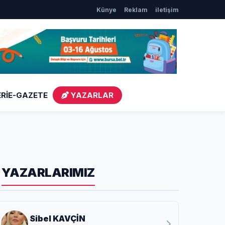
Künye
Reklam
iletişim
 festivalinde çocuklar da şen şakrak
Nilüfer’de kaldırımlar temiz
Rİ
E-GAZETE
YAZARLAR
YAZARLARIMIZ
Sibel KAVÇİN