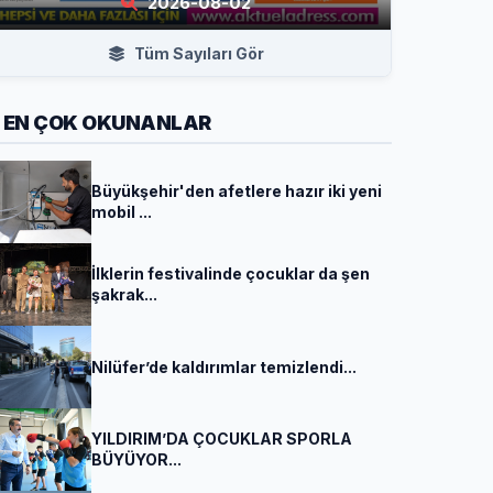
2026-08-02
Tüm Sayıları Gör
EN ÇOK OKUNANLAR
Büyükşehir'den afetlere hazır iki yeni
mobil ...
İlklerin festivalinde çocuklar da şen
şakrak...
Nilüfer’de kaldırımlar temizlendi...
YILDIRIM’DA ÇOCUKLAR SPORLA
BÜYÜYOR...