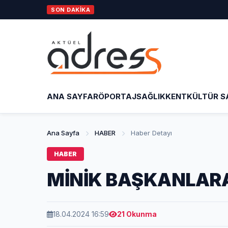
SON DAKİKA
ANA SAYFA
RÖPORTAJ
SAĞLIK
KENT
KÜLTÜR S
Ana Sayfa
HABER
Haber Detayı
HABER
MİNİK BAŞKANLAR
18.04.2024 16:59
21 Okunma