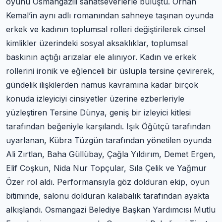
oyunu Osmangazili sanatseverlerle buluştu. Orhan
Kemal’in aynı adlı romanından sahneye taşınan oyunda
erkek ve kadının toplumsal rolleri değiştirilerek cinsel
kimlikler üzerindeki sosyal aksaklıklar, toplumsal
baskının açtığı arızalar ele alınıyor. Kadın ve erkek
rollerini ironik ve eğlenceli bir üslupla tersine çevirerek,
gündelik ilişkilerden namus kavramına kadar birçok
konuda izleyiciyi cinsiyetler üzerine ezberleriyle
yüzleştiren Tersine Dünya, geniş bir izleyici kitlesi
tarafından beğeniyle karşılandı. Işık Öğütçü tarafından
uyarlanan, Kübra Tüzgün tarafından yönetilen oyunda
Ali Zırtlan, Baha Güllübay, Çağla Yıldırım, Demet Ergen,
Elif Coşkun, Nida Nur Topçular, Sıla Çelik ve Yağmur
Özer rol aldı. Performansıyla göz dolduran ekip, oyun
bitiminde, salonu dolduran kalabalık tarafından ayakta
alkışlandı. Osmangazi Belediye Başkan Yardımcısı Mutlu