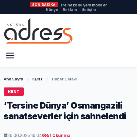
Büyükşehir'den afetlere hazır iki yeni mobil araç
SON DAKİKA
İlklerin fe
Künye
Reklam
iletişim
Ana Sayfa
KENT
Haber Detayı
KENT
‘Tersine Dünya’ Osmangazili
sanatseverler için sahnelendi
26.06.2025 16:04
51 Okunma