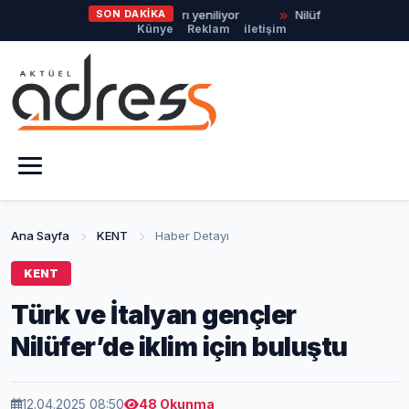
armancık’ta da yolları yeniliyor
SON DAKİKA
Nilüfer’de Kent Rehberi ve İm
Künye
Reklam
iletişim
Ana Sayfa
KENT
Haber Detayı
KENT
Türk ve İtalyan gençler
Nilüfer’de iklim için buluştu
12.04.2025 08:50
48 Okunma