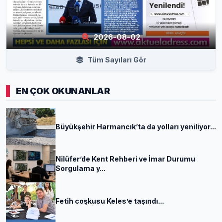
2026-08-02
Tüm Sayıları Gör
EN ÇOK OKUNANLAR
Büyükşehir Harmancık’ta da yolları yeniliyor...
Nilüfer’de Kent Rehberi ve İmar Durumu
Sorgulama y...
Fetih coşkusu Keles’e taşındı...