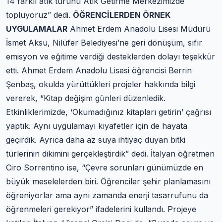
14 farklı atık türünü Atık Getirme Merkezimizde
topluyoruz” dedi.
ÖĞRENCİLERDEN ÖRNEK
UYGULAMALAR
Ahmet Erdem Anadolu Lisesi Müdürü
İsmet Aksu, Nilüfer Belediyesi’ne geri dönüşüm, sıfır
emisyon ve eğitime verdiği desteklerden dolayı teşekkür
etti. Ahmet Erdem Anadolu Lisesi öğrencisi Berrin
Şenbaş, okulda yürüttükleri projeler hakkında bilgi
vererek, “Kitap değişim günleri düzenledik.
Etkinliklerimizde, ‘Okumadığınız kitapları getirin’ çağrısı
yaptık. Aynı uygulamayı kıyafetler için de hayata
geçirdik. Ayrıca daha az suya ihtiyaç duyan bitki
türlerinin dikimini gerçekleştirdik” dedi. İtalyan öğretmen
Ciro Sorrentino ise, “Çevre sorunları günümüzde en
büyük meselelerden biri. Öğrenciler şehir planlamasını
öğreniyorlar ama aynı zamanda enerji tasarrufunu da
öğrenmeleri gerekiyor” ifadelerini kullandı. Projeye