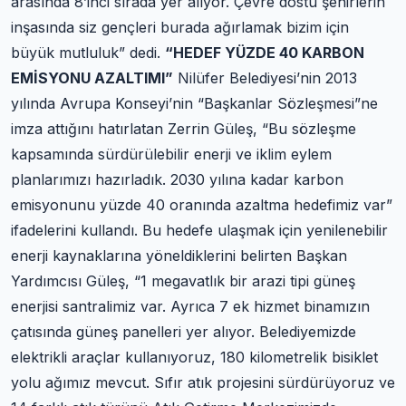
arasında 8’inci sırada yer alıyor. Çevre dostu şehirlerin
inşasında siz gençleri burada ağırlamak bizim için
büyük mutluluk” dedi.
“HEDEF YÜZDE 40 KARBON
EMİSYONU AZALTIMI”
Nilüfer Belediyesi’nin 2013
yılında Avrupa Konseyi’nin “Başkanlar Sözleşmesi”ne
imza attığını hatırlatan Zerrin Güleş, “Bu sözleşme
kapsamında sürdürülebilir enerji ve iklim eylem
planlarımızı hazırladık. 2030 yılına kadar karbon
emisyonunu yüzde 40 oranında azaltma hedefimiz var”
ifadelerini kullandı. Bu hedefe ulaşmak için yenilenebilir
enerji kaynaklarına yöneldiklerini belirten Başkan
Yardımcısı Güleş, “1 megavatlık bir arazi tipi güneş
enerjisi santralimiz var. Ayrıca 7 ek hizmet binamızın
çatısında güneş panelleri yer alıyor. Belediyemizde
elektrikli araçlar kullanıyoruz, 180 kilometrelik bisiklet
yolu ağımız mevcut. Sıfır atık projesini sürdürüyoruz ve