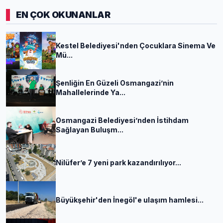
EN ÇOK OKUNANLAR
Kestel Belediyesi'nden Çocuklara Sinema Ve
Mü...
Şenliğin En Güzeli Osmangazi’nin
Mahallelerinde Ya...
Osmangazi Belediyesi’nden İstihdam
Sağlayan Buluşm...
Nilüfer’e 7 yeni park kazandırılıyor...
Büyükşehir'den İnegöl'e ulaşım hamlesi...