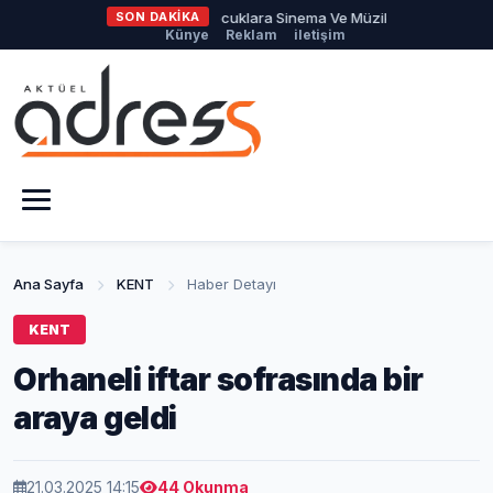
stel Belediyesi'nden Çocuklara Sinema Ve Müzikal Şöleni
SON DAKİKA
Şenli
Künye
Reklam
iletişim
Ana Sayfa
KENT
Haber Detayı
KENT
Orhaneli iftar sofrasında bir
araya geldi
21.03.2025 14:15
44 Okunma