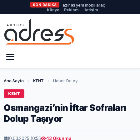
üyükşehir'den afetlere hazır iki yeni mobil araç
SON DAKİKA
İlklerin festiva
Künye
Reklam
iletişim
Ana Sayfa
KENT
Haber Detayı
KENT
Osmangazi’nin İftar Sofraları
Dolup Taşıyor
10.03.2025 10:55
43 Okunma