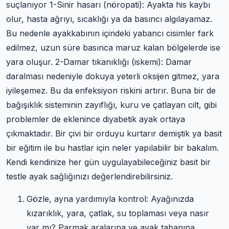
suçlanıyor 1-Sinir hasarı (nöropati): Ayakta his kaybı
olur, hasta ağrıyı, sıcaklığı ya da basıncı algılayamaz.
Bu nedenle ayakkabının içindeki yabancı cisimler fark
edilmez, uzun süre basınca maruz kalan bölgelerde ise
yara oluşur. 2-Damar tıkanıklığı (iskemi): Damar
daralması nedeniyle dokuya yeterli oksijen gitmez, yara
iyileşemez. Bu da enfeksiyon riskini artırır. Buna bir de
bağışıklık sisteminin zayıflığı, kuru ve çatlayan cilt, gibi
problemler de eklenince diyabetik ayak ortaya
çıkmaktadır. Bir çivi bir orduyu kurtarır demiştik ya basit
bir eğitim ile bu hastlar için neler yapılabilir bir bakalım.
Kendi kendinize her gün uygulayabileceğiniz basit bir
testle ayak sağlığınızı değerlendirebilirsiniz.
Gözle, ayna yardımıyla kontrol: Ayağınızda
kızarıklık, yara, çatlak, su toplaması veya nasır
var mı? Parmak aralarına ve ayak tabanına