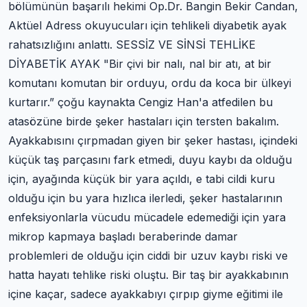
bölümünün başarılı hekimi Op.Dr. Bangin Bekir Candan,
Aktüel Adress okuyucuları için tehlikeli diyabetik ayak
rahatsızlığını anlattı. SESSİZ VE SİNSİ TEHLİKE
DİYABETİK AYAK "Bir çivi bir nalı, nal bir atı, at bir
komutanı komutan bir orduyu, ordu da koca bir ülkeyi
kurtarır.” çoğu kaynakta Cengiz Han'a atfedilen bu
atasözüne birde şeker hastaları için tersten bakalım.
Ayakkabısını çırpmadan giyen bir şeker hastası, içindeki
küçük taş parçasını fark etmedi, duyu kaybı da olduğu
için, ayağında küçük bir yara açıldı, e tabi cildi kuru
olduğu için bu yara hızlıca ilerledi, şeker hastalarının
enfeksiyonlarla vücudu mücadele edemediği için yara
mikrop kapmaya başladı beraberinde damar
problemleri de olduğu için ciddi bir uzuv kaybı riski ve
hatta hayatı tehlike riski oluştu. Bir taş bir ayakkabının
içine kaçar, sadece ayakkabıyı çırpıp giyme eğitimi ile