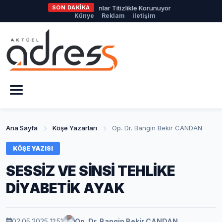
Osmangazi’de Yeşil Alanlar Titizlikle Korunuyor
SON DAKİKA
Başkan Erkan 
Künye
Reklam
iletişim
Ana Sayfa
Köşe Yazarları
Op. Dr. Bangin Bekir CANDAN
KÖŞE YAZISI
SESSİZ VE SİNSİ TEHLİKE
DİYABETİK AYAK
02.05.2025 11:51
Op. Dr. Bangin Bekir CANDAN