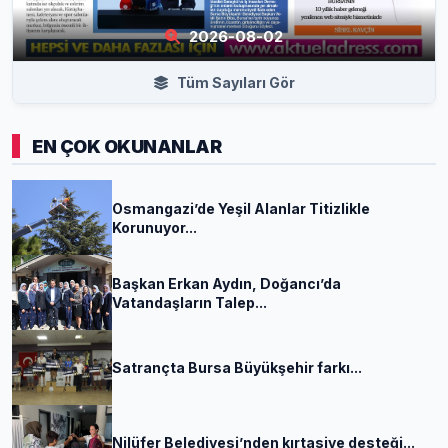
2026-08-02
Tüm Sayıları Gör
EN ÇOK OKUNANLAR
Osmangazi’de Yeşil Alanlar Titizlikle
Korunuyor...
Başkan Erkan Aydın, Doğancı’da
Vatandaşların Talep...
Satrançta Bursa Büyükşehir farkı...
Nilüfer Belediyesi’nden kırtasiye desteği...