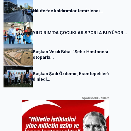
Nilüfer’de kaldırımlar temizlendi...
YILDIRIM’DA ÇOCUKLAR SPORLA BÜYÜYOR...
Başkan Vekili Biba: "Şehir Hastanesi
otoparkı...
Başkan Şadi Özdemir, Esentepeliler’i
dinledi...
Sponsorlu Reklam