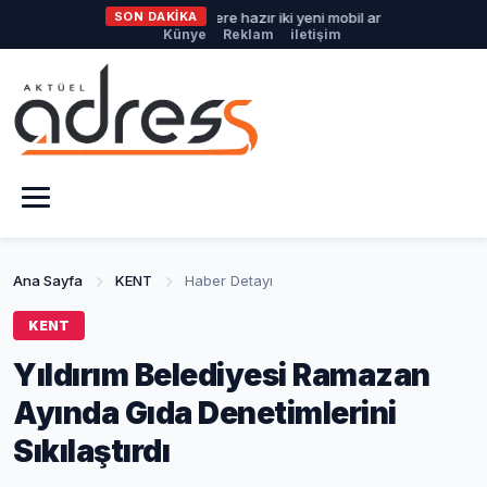
Büyükşehir'den afetlere hazır iki yeni mobil araç
SON DAKİKA
İlklerin fe
Künye
Reklam
iletişim
Ana Sayfa
KENT
Haber Detayı
KENT
Yıldırım Belediyesi Ramazan
Ayında Gıda Denetimlerini
Sıkılaştırdı