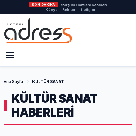
konomisinde Tarihi Dönüşüm Hamlesi Resmen Başladı
SON DAKİKA
Kestel Be
Künye
Reklam
iletişim
Ana Sayfa
KÜLTÜR SANAT
KÜLTÜR SANAT
HABERLERİ