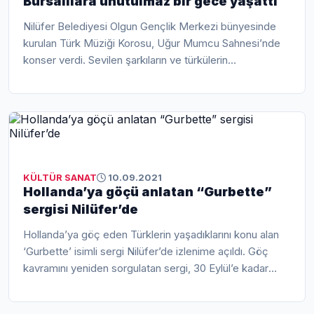
Bursalılara unutulmaz bir gece yaşattı
Nilüfer Belediyesi Olgun Gençlik Merkezi bünyesinde
kurulan Türk Müziği Korosu, Uğur Mumcu Sahnesi’nde
konser verdi. Sevilen şarkıların ve türkülerin
seslendirildiği "İkinci Bahar" konserind...
KÜLTÜR SANAT
10.09.2021
Hollanda’ya göçü anlatan “Gurbette”
sergisi Nilüfer’de
Hollanda’ya göç eden Türklerin yaşadıklarını konu alan
‘Gurbette’ isimli sergi Nilüfer’de izlenime açıldı. Göç
kavramını yeniden sorgulatan sergi, 30 Eylül’e kadar
Konak Kültürevi’nde iz...