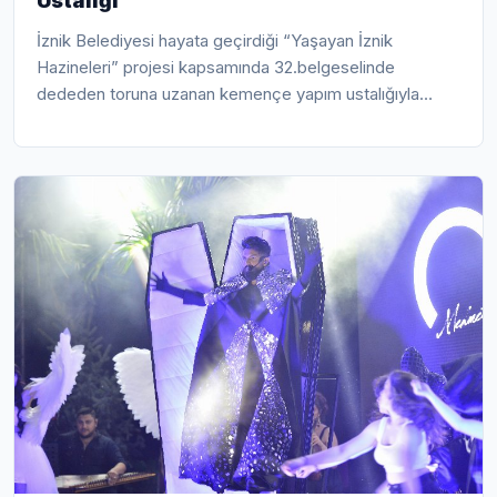
Ustalığı
İznik Belediyesi hayata geçirdiği “Yaşayan İznik
Hazineleri” projesi kapsamında 32.belgeselinde
dededen toruna uzanan kemençe yapım ustalığıyla
uğraşan Ali Öztürk’ün hayatını ele aldı. Unut...