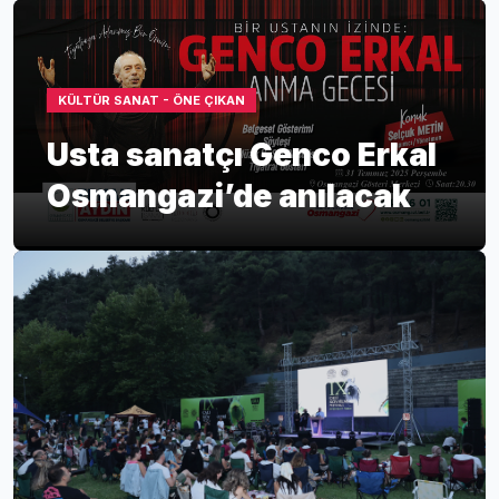
KÜLTÜR SANAT - ÖNE ÇIKAN
Usta sanatçı Genco Erkal
Osmangazi’de anılacak