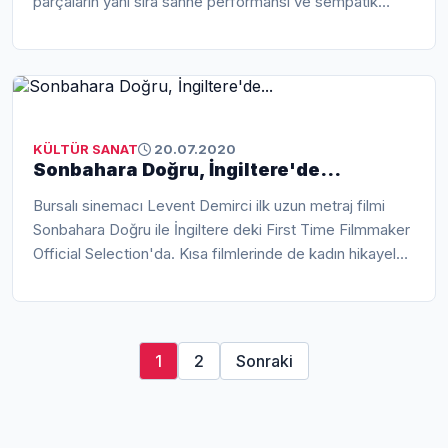
parçaların yanı sıra sahne performansı ve sempatik
tavırlarıyla da büyük beğeni ...
KÜLTÜR SANAT
20.07.2020
Sonbahara Doğru, İngiltere'de...
Bursalı sinemacı Levent Demirci ilk uzun metraj filmi
Sonbahara Doğru ile İngiltere deki First Time Filmmaker
Official Selection'da. Kısa filmlerinde de kadın hikayeleri
anlatan Demirci; se...
1
2
Sonraki