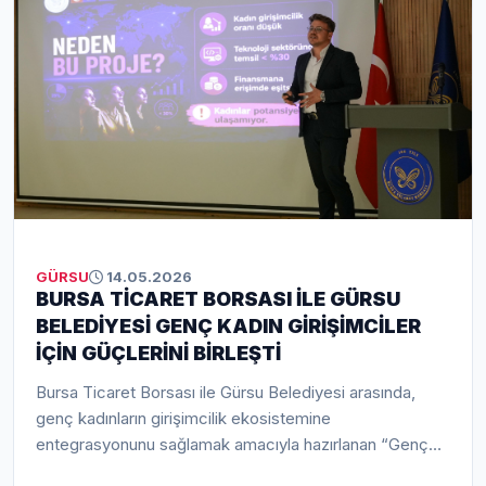
GÜRSU
14.05.2026
BURSA TİCARET BORSASI İLE GÜRSU
BELEDİYESİ GENÇ KADIN GİRİŞİMCİLER
İÇİN GÜÇLERİNİ BİRLEŞTİ
Bursa Ticaret Borsası ile Gürsu Belediyesi arasında,
genç kadınların girişimcilik ekosistemine
entegrasyonunu sağlamak amacıyla hazırlanan “Genç
Girişimciliğinin Artırılması İçin: Genç Kadınlar Teknoloji ve