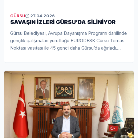
GÜRSU
27.04.2026
SAVAŞIN İZLERİ GÜRSU’DA SİLİNİYOR
Gürsu Belediyesi, Avrupa Dayanışma Programı dahilinde
gençlik çalışmaları yürüttüğü EURODESK Gürsu Temas
Noktası vasıtası ile 45 genci daha Gürsu’da ağırladı.
‘Savaşların Gölgesinde Gençlik Çalışanı Olmak’ projesi
kapsamında gelen gençlere, ülkelerindeki savaşın
izlerini unutturmak, kriz dönemlerinin etkilerini
unutturmak, çatışma bölgelerindeki gençlerin uyumunu
sağlamak amacıyla faaliyetler gerçekleştirildi. 45 genç
Gürsu’da oldukça verimli bir programa katıldı.