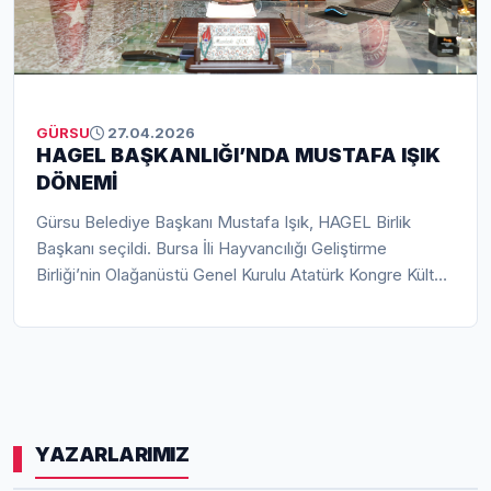
GÜRSU
27.04.2026
HAGEL BAŞKANLIĞI’NDA MUSTAFA IŞIK
DÖNEMİ
Gürsu Belediye Başkanı Mustafa Işık, HAGEL Birlik
Başkanı seçildi. Bursa İli Hayvancılığı Geliştirme
Birliği’nin Olağanüstü Genel Kurulu Atatürk Kongre Kültür
Merkezi’nde yapıldı. Genel Kurula Gürsu Belediye
Başkanı Mustafa Işık, Yıldırım Belediye Başkanı Oktay
Yılmaz, Yenişehir Belediye Başkanı Ercan Özel, Kestel
Belediye Başkanı Ferhat Erol, Keles Belediye Başkanı Ali
Doğru, İznik Belediye Başkanı Kağan Mehmet Usta,
Harmancık Belediye Başkanı Haşim Ali Arıkan ile genel
YAZARLARIMIZ
kurul üyeleri katıldı.