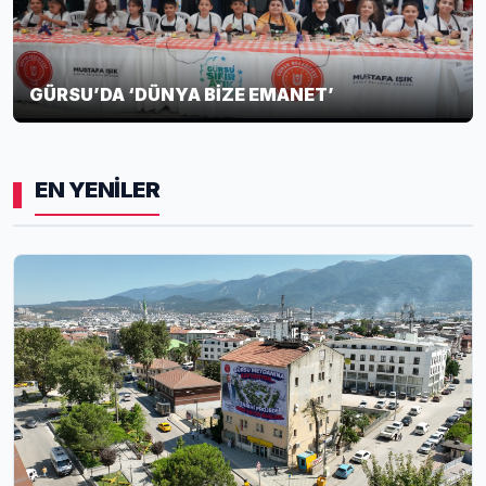
GÜRSU’DA ‘DÜNYA BİZE EMANET’
EN YENİLER