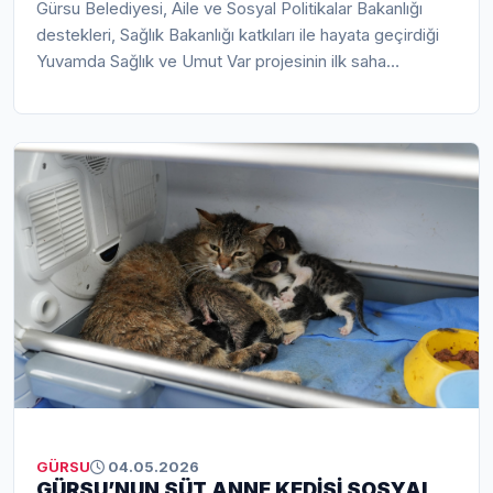
Gürsu Belediyesi, Aile ve Sosyal Politikalar Bakanlığı
destekleri, Sağlık Bakanlığı katkıları ile hayata geçirdiği
Yuvamda Sağlık ve Umut Var projesinin ilk saha
çalışmasını yaptı. Gürsu Belediye Başkanı Mustafa
Işık’ın proje arabasının sürücü koltuğuna geçtiği saha
çalışmalarında, Gürsu’nun çınarlarına duygu yüklü
ziyaretler gerçekleştirildi.
GÜRSU
04.05.2026
GÜRSU’NUN SÜT ANNE KEDİSİ SOSYAL