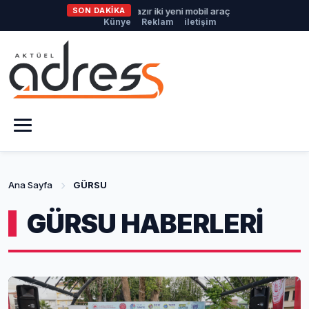
hir'den afetlere hazır iki yeni mobil araç
SON DAKİKA
İlklerin festivalinde 
Künye
Reklam
iletişim
Ana Sayfa
GÜRSU
GÜRSU HABERLERİ