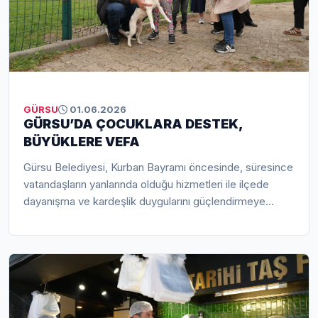
GÜRSU
01.06.2026
GÜRSU’DA ÇOCUKLARA DESTEK,
BÜYÜKLERE VEFA
Gürsu Belediyesi, Kurban Bayramı öncesinde, süresince
vatandaşların yanlarında olduğu hizmetleri ile ilçede
dayanışma ve kardeşlik duygularını güçlendirmeye
devam etti. İhtiyaçlı aileleri tek tek tespit eden Gürsu
Belediyesi, bayramda kullanılmak üzere kıyafet
desteğinde bulundu. Ayrıca devam eden Yuvamda
Sağlık ve Umut Var projesi kapsamında 65 yaş üstü
vatandaşları tek tek ziyaret eden Gürsu Belediye
Başkanı Mustafa Işık ve ekibi, büyüklerin yüzlerini