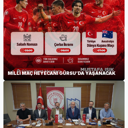
MİLLİ MAÇ HEYECANI GÜRSU’DA YAŞANACAK