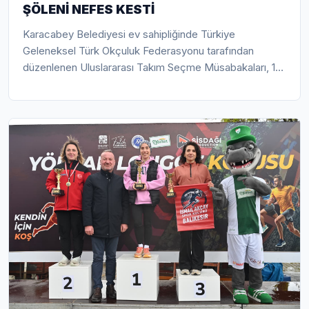
ŞÖLENİ NEFES KESTİ
Karacabey Belediyesi ev sahipliğinde Türkiye
Geleneksel Türk Okçuluk Federasyonu tarafından
düzenlenen Uluslararası Takım Seçme Müsabakaları, 1-3
Mayıs tarihleri arasında yoğun katılım ve büyük
heyecanla tamamlandı. Türkiye’nin dört bir yanından ve
yurt dışından sporcuların katıldığı organizasyonda,
Karacabey Belediye Spor Okçuluk Kulübü sporcusu
Fatih Çetin Büyük Erkekler kategorisinde Türkiye
3’üncüsü olarak önemli bir başarı elde ederken, Kadınlar
kategorisinde Türkiye rekoru 470,62 metreden 494,47
metreye yükseltilerek tarihe geçen bir performansa
imza atıldı. Açılış programına katılan Belediye Başkanı
Fatih Karabatı ile Federasyon Başkanı Cengiz Toksöz’ün
mesajlarıyla dikkat çeken organizasyon, hem sportif
başarıları hem de geleneksel Türk okçuluğunun
yaşatılmasına sunduğu katkıyla Karacabey’in spor
turizminde yükselen değer olduğunu bir kez daha ortaya