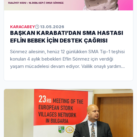
KARACABEY
13.05.2026
BAŞKAN KARABATI’DAN SMA HASTASI
EFLİN BEBEK İÇİN DESTEK ÇAĞRISI
Sönmez ailesinin, henüz 12 günlükken SMA Tip-1 teşhisi
konulan 4 aylık bebekleri Eflin Sönmez için verdiği
yaşam mücadelesi devam ediyor. Valilik onaylı yardım
kampanyası kapsamında Karacabey Belediye Başkanı
Fatih Karabatı’yı ziyaret eden aile, minik Eflin’in kas
kaybı yaşamadan tedaviye ulaşabilmesi için destek
çağrısında bulundu. Başkan Karabatı ise Karacabey
halkına ve duyarlı vatandaşlara dayanışma çağrısı
yaparak, “Bir bebeğin yaşamına umut olmak hepimizin
sorumluluğudur.” ifadelerini kullandı.