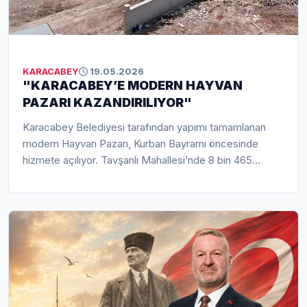
KARACABEY
19.05.2026
"KARACABEY’E MODERN HAYVAN
PAZARI KAZANDIRILIYOR"
Karacabey Belediyesi tarafından yapımı tamamlanan
modern Hayvan Pazarı, Kurban Bayramı öncesinde
hizmete açılıyor. Tavşanlı Mahallesi’nde 8 bin 465
metrekare alan üzerine kurulan tesis; 130 padok, 1.630
küçükbaş hayvan kapasitesi ve modern altyapısıyla hem
üreticilere hem vatandaşlara güvenli, hijyenik ve düzenli
bir alışveriş ortamı sunacak. Karacabey Belediye
Başkanı Fatih Karabatı, yeni hayvan pazarının sadece
Karacabey’e değil çevre ilçelere de hizmet vererek
bölge hayvancılığına ve ekonomisine önemli katkı
sağlayacağını belirtti. 20 Mayıs Çarşamba günü saat