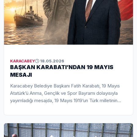
11.30’da gerçekleştirilecek açılışa tüm vatandaşlar davet
edildi.
KARACABEY
18.05.2026
BAŞKAN KARABATI’NDAN 19 MAYIS
MESAJI
Karacabey Belediye Başkanı Fatih Karabatı, 19 Mayıs
Atatürk’ü Anma, Gençlik ve Spor Bayramı dolayısıyla
yayımladığı mesajda, 19 Mayıs 1919’un Türk milletinin
bağımsızlık yolundaki en önemli dönüm noktalarından biri
olduğunu vurguladı. Gazi Mustafa Kemal Atatürk’ün
Samsun’da yaktığı bağımsızlık meşalesinin milletin azim
ve kararlılığıyla büyük bir zafere dönüştüğünü belirten