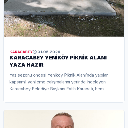
KARACABEY
01.05.2026
KARACABEY YENİKÖY PİKNİK ALANI
YAZA HAZIR
Yaz sezonu öncesi Yeniköy Piknik Alanı’nda yapılan
kapsamlı yenileme çalışmalarını yerinde inceleyen
Karacabey Belediye Başkanı Fatih Karabatı, hem
vatandaşların konforunu artıracak düzenlemeleri
değerlendirdi hem de kamuya ait alanların korunması
konusunda önemli mesajlar verdi. Yenilenen yüzüyle
dikkat çeken alanın, Karacabey’in doğa turizmine önemli
katkı sağlaması hedefleniyor.