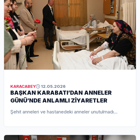
Eskikaraağaç Leylek Köyü, Yaren Leylek hikâyesi ve
Uluabat Gölü’nün biyolojik zenginliği kapsamlı şekilde
tanıtılırken, Karacabey’in 2028 yılında organizasyona ev
sahipliği yapması önerisi de gündeme geldi. Belediye
Başkan Yardımcısı Bora Akın, Başkan Fatih Karabatı’nın
vizyonuyla Karacabey’in doğa turizminde örnek bir
merkez haline gelmesi için çalışmaların kararlılıkla
sürdüğünü vurguladı.
KARACABEY
12.05.2026
BAŞKAN KARABATI’DAN ANNELER
GÜNÜ’NDE ANLAMLI ZİYARETLER
Şehit anneleri ve hastanedeki anneler unutulmadı…