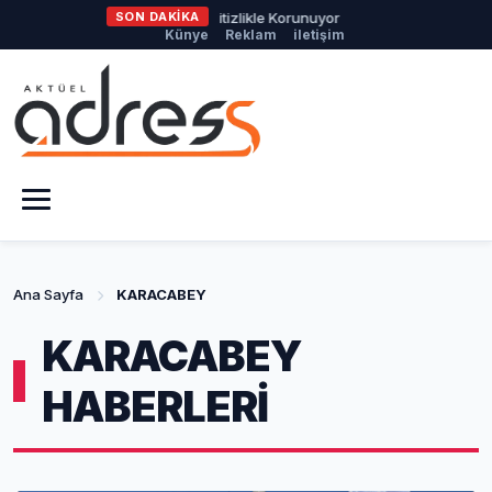
eşil Alanlar Titizlikle Korunuyor
SON DAKİKA
Başkan Erkan Aydın, Doğancı’d
Künye
Reklam
iletişim
Ana Sayfa
KARACABEY
KARACABEY
HABERLERİ