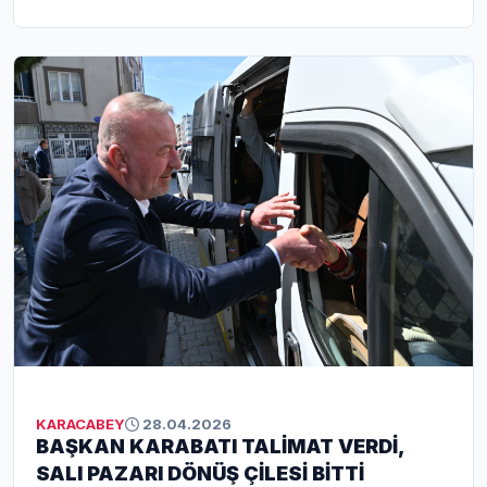
emekçilerin alın teri olduğunu vurgulayarak,
“Karacabey’in büyümesi emekçilerimizin özverisiyle
mümkün oluyor” dedi. Tüm işçi ve emekçilerin
bayramını kutlayan Karabatı, yerel yönetim olarak
emekçinin yanında olmaya, yaşam standartlarını
yükseltecek projeleri hayata geçirmeye devam
edeceklerini belirtti.
KARACABEY
28.04.2026
BAŞKAN KARABATI TALİMAT VERDİ,
SALI PAZARI DÖNÜŞ ÇİLESİ BİTTİ