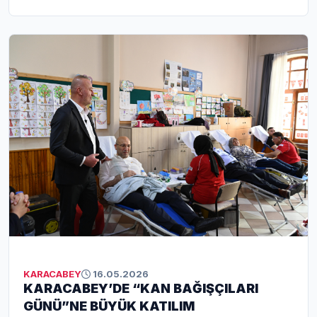
programında milli sporcular yoğun antrenman
temposuyla çalışmalarını sürdürürken, Karacabey
Belediye Başkanı Fatih Karabatı, Türkiye Geleneksel
Türk Okçuluk Federasyonu Başkanı Cengiz Tokgöz ve
AK Parti İlçe Başkanı Gültekin Saygısever de sporcuları
ziyaret ederek başarı dileklerinde bulundu. Karacabey’in
spor altyapısı ve ev sahipliği kapasitesine dikkat çeken
Başkan Karabatı, ilçenin geleneksel Türk sporlarının
gelişiminde önemli bir merkez haline geldiğini vurguladı.
KARACABEY
16.05.2026
KARACABEY’DE “KAN BAĞIŞÇILARI
GÜNÜ”NE BÜYÜK KATILIM