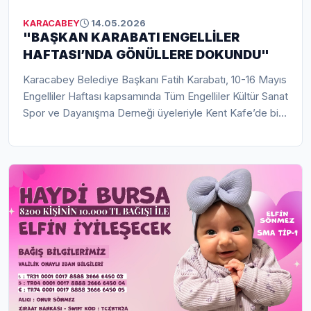
KARACABEY
14.05.2026
"BAŞKAN KARABATI ENGELLİLER
HAFTASI’NDA GÖNÜLLERE DOKUNDU"
Karacabey Belediye Başkanı Fatih Karabatı, 10-16 Mayıs
Engelliler Haftası kapsamında Tüm Engelliler Kültür Sanat
Spor ve Dayanışma Derneği üyeleriyle Kent Kafe’de bir
araya gelerek engelli bireylerin talep ve beklentilerini
dinledi. Samimi görüntülere sahne olan buluşmada
dayanışma ve farkındalık mesajları ön plana çıktı. Başkan
Karabatı, “Engelleri birlikte aşabiliriz” mesajı vererek
engelsiz yaşam için çalışmaların süreceğini vurguladı.