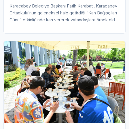
Karacabey Belediye Başkanı Fatih Karabatı, Karacabey
Ortaokulu’nun geleneksel hale getirdiği “Kan Bağışçıları
Günü” etkinliğinde kan vererek vatandaşlara örnek oldu.
Karacabey Belediyesi’nin katkıları, Bursa Kızılay Şubesi
ve Türk Kızılayı Karacabey Temsilciliği
koordinasyonunda düzenlenen organizasyona yaklaşık
1300 müracaat oldu ve 886 gönüllü bağışçı kan verdi.
Başkan Karabatı “Kan acil değil, sürekli bir ihtiyaçtır”
diyerek tüm vatandaşları düzenli kan bağışında
bulunmaya davet etti.