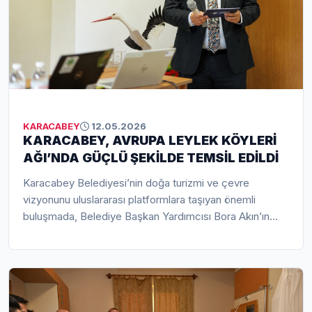
KARACABEY
12.05.2026
KARACABEY, AVRUPA LEYLEK KÖYLERİ
AĞI’NDA GÜÇLÜ ŞEKİLDE TEMSİL EDİLDİ
Karacabey Belediyesi’nin doğa turizmi ve çevre
vizyonunu uluslararası platformlara taşıyan önemli
buluşmada, Belediye Başkan Yardımcısı Bora Akın’ın
yaptığı sunum büyük ilgi görürken, Belediye Başkanı
Fatih Karabatı öncülüğünde yürütülen çevre ve
ekoturizm çalışmaları da Avrupa ülkelerinin dikkatini
çekti. Avrupa Leylek Köyleri Ağı’nın Bulgaristan’daki 23.
Uluslararası Buluşması’nda Karacabey’in doğal mirası,