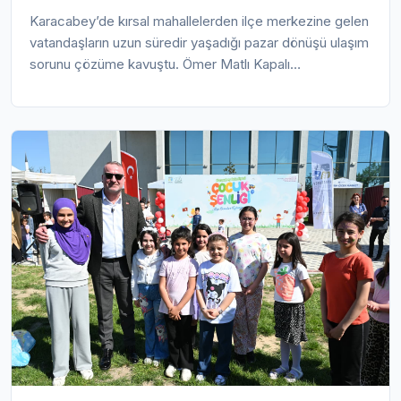
Karacabey’de kırsal mahallelerden ilçe merkezine gelen
vatandaşların uzun süredir yaşadığı pazar dönüşü ulaşım
sorunu çözüme kavuştu. Ömer Matlı Kapalı
Pazaryeri’nde alışveriş sonrası ağır yüklerle yürümek
zorunda kalan vatandaşlar için köy otobüslerinin
güzergâhı yeniden düzenlendi. Belediye Başkanı Fatih
Karabatı’nın talimatı sonrası BURULAŞ iş birliğiyle hayata
geçirilen uygulama sayesinde otobüsler artık doğrudan
pazaryeri önünden kalkacak. Salı günleri belirlenen
saatlerde hizmet verecek yeni sistemle birlikte özellikle
yaşlılar ve kadınlar başta olmak üzere binlerce
vatandaşın günlük yaşamı önemli ölçüde kolaylaşacak.