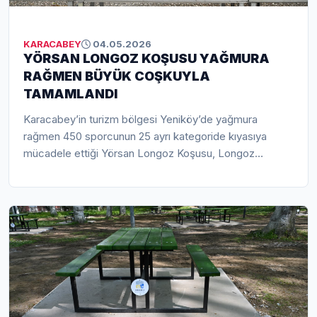
koydu.
KARACABEY
04.05.2026
YÖRSAN LONGOZ KOŞUSU YAĞMURA
RAĞMEN BÜYÜK COŞKUYLA
TAMAMLANDI
Karacabey’in turizm bölgesi Yeniköy’de yağmura
rağmen 450 sporcunun 25 ayrı kategoride kıyasıya
mücadele ettiği Yörsan Longoz Koşusu, Longoz
Ormanları’nın eşsiz doğasında büyük bir coşku ve
yüksek katılımla tamamlandı. Belediye Başkanı Fatih
Karabatı’nın startını verdiği organizasyon, sporun
doğayla buluştuğu örnek etkinliklerden biri olurken, hem
katılımcılara unutulmaz anlar yaşattı hem de
Karacabey’in tanıtımına önemli katkı sağladı.