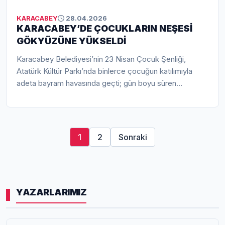
KARACABEY
28.04.2026
KARACABEY’DE ÇOCUKLARIN NEŞESİ
GÖKYÜZÜNE YÜKSELDİ
Karacabey Belediyesi’nin 23 Nisan Çocuk Şenliği,
Atatürk Kültür Parkı’nda binlerce çocuğun katılımıyla
adeta bayram havasında geçti; gün boyu süren
etkinliklerde minikler gönüllerince eğlenirken aileler de
keyifli anlar yaşadı. Şenliğe katılarak çocukların
coşkusuna ortak olan Karacabey Belediye Başkanı Fatih
Karabatı, “Çocukların mutluluğu bizim en kıymetli
1
2
Sonraki
karşılığımız” sözleriyle etkinliğin önemine dikkat çekti.
Renkli görüntülere sahne olan organizasyon,
Karacabey’de sosyal ve kültürel etkinliklere olan yoğun
ilgiyi bir kez daha ortaya koydu.
YAZARLARIMIZ