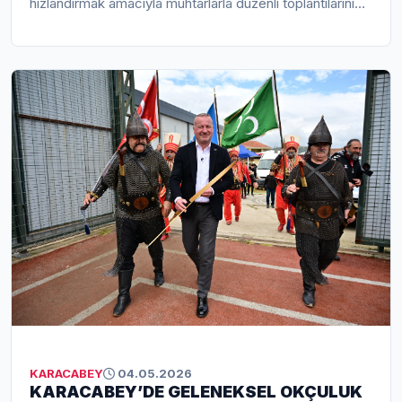
hızlandırmak amacıyla muhtarlarla düzenli toplantılarını
sürdürüyor. Belediye Başkanı Fatih Karabatı’nın
öncülüğünde gerçekleştirilen son buluşmada; altyapıdan
ulaşıma, çevre düzenlemelerinden sosyal hizmetlere
kadar birçok başlık ele alındı. Yoğun katılımla
gerçekleşen toplantıda muhtarların talepleri tek tek kayıt
altına alınırken, belediye birimleri çözüm planlarını
paylaştı. “Her mahallemiz bizim için önemli” diyen
Başkan Karabatı, güçlü iletişim ve ortak akıl anlayışıyla
Karacabey’in her noktasına eşit ve etkin hizmet
ulaştırmayı hedeflediklerini vurguladı.
KARACABEY
04.05.2026
KARACABEY’DE GELENEKSEL OKÇULUK