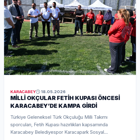
Karabatı, 19 Mayıs ruhunun bugün de gençlerin
omuzlarında yükseldiğini ifade etti.
KARACABEY
18.05.2026
MİLLİ OKÇULAR FETİH KUPASI ÖNCESİ
KARACABEY’DE KAMPA GİRDİ
Türkiye Geleneksel Türk Okçuluğu Milli Takımı
sporcuları, Fetih Kupası hazırlıkları kapsamında
Karacabey Belediyespor Karacapark Sosyal
Tesisleri’nde kampa girdi. Bir hafta sürecek kamp