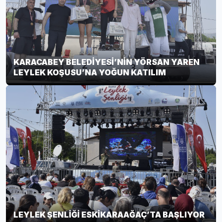
KARACABEY BELEDİYESİ’NİN YÖRSAN YAREN
LEYLEK KOŞUSU’NA YOĞUN KATILIM
LEYLEK ŞENLİĞİ ESKİKARAAĞAÇ’TA BAŞLIYOR