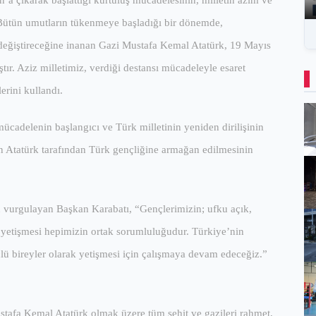
 çıkarak başlattığı kurtuluş mücadelesinin, milletin azim ve
 “Bütün umutların tükenmeye başladığı bir dönemde,
ın değiştireceğine inanan Gazi Mustafa Kemal Atatürk, 19 Mayıs
r. Aziz milletimiz, verdiği destansı mücadeleyle esaret
erini kullandı.
mücadelenin başlangıcı ve Türk milletinin yeniden dirilişinin
 Atatürk tarafından Türk gençliğine armağan edilmesinin
 vurgulayan Başkan Karabatı, “Gençlerimizin; ufku açık,
ak yetişmesi hepimizin ortak sorumluluğudur. Türkiye’nin
çlü bireyler olarak yetişmesi için çalışmaya devam edeceğiz.”
tafa Kemal Atatürk olmak üzere tüm şehit ve gazileri rahmet,