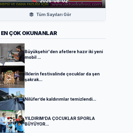
2026-08-02
Tüm Sayıları Gör
EN ÇOK OKUNANLAR
Büyükşehir'den afetlere hazır iki yeni
mobil ...
İlklerin festivalinde çocuklar da şen
şakrak...
Nilüfer’de kaldırımlar temizlendi...
YILDIRIM’DA ÇOCUKLAR SPORLA
BÜYÜYOR...