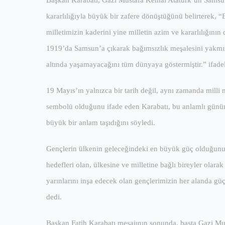
Başkan Karabatı, Gazi Mustafa Kemal Atatürk’ün Samsun’a
kararlılığıyla büyük bir zafere dönüştüğünü belirterek,
milletimizin kaderini yine milletin azim ve kararlılığın
1919’da Samsun’a çıkarak bağımsızlık meşalesini yakmıştı
altında yaşamayacağını tüm dünyaya göstermiştir.” ifadel
19 Mayıs’ın yalnızca bir tarih değil, aynı zamanda milli 
sembolü olduğunu ifade eden Karabatı, bu anlamlı günün
büyük bir anlam taşıdığını söyledi.
Gençlerin ülkenin geleceğindeki en büyük güç olduğunu
hedefleri olan, ülkesine ve milletine bağlı bireyler olar
yarınlarını inşa edecek olan gençlerimizin her alanda gü
dedi.
Başkan Fatih Karabatı mesajının sonunda, başta Gazi Mus