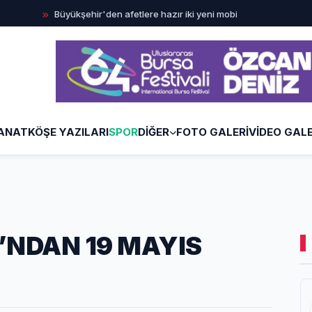
Büyükşehir'den afetlere hazır iki yeni mobil araç
İlklerin fe
ANAT
KÖŞE YAZILARI
SPOR
DİĞER
FOTO GALERİ
VİDEO GALE
’NDAN 19 MAYIS