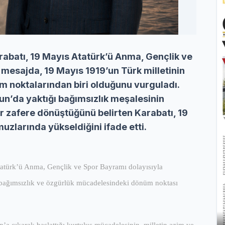
abatı, 19 Mayıs Atatürk’ü Anma, Gençlik ve
 mesajda, 19 Mayıs 1919’un Türk milletinin
m noktalarından biri olduğunu vurguladı.
n’da yaktığı bağımsızlık meşalesinin
bir zafere dönüştüğünü belirten Karabatı, 19
zlarında yükseldiğini ifade etti.
tatürk’ü Anma, Gençlik ve Spor Bayramı dolayısıyla
 bağımsızlık ve özgürlük mücadelesindeki dönüm noktası