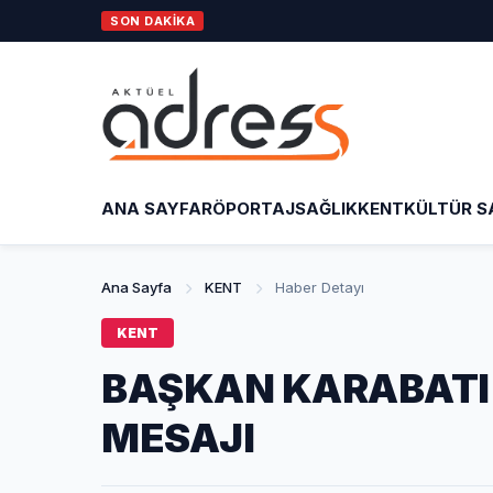
SON DAKİKA
ANA SAYFA
RÖPORTAJ
SAĞLIK
KENT
KÜLTÜR S
Ana Sayfa
KENT
Haber Detayı
KENT
BAŞKAN KARABATI
MESAJI