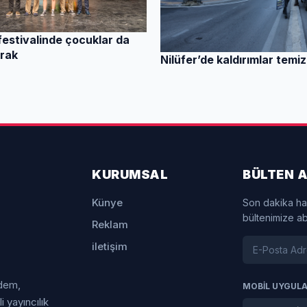
 festivalinde çocuklar da
rak
Nilüfer’de kaldırımlar temiz
KURUMSAL
BÜLTEN A
Künye
Son dakika ha
bültenimize a
Reklam
iletişim
ndem,
MOBİL UYGUL
 yayıncılık