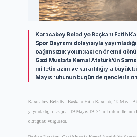
Karacabey Belediye Başkanı Fatih Kar
Spor Bayramı dolayısıyla yayımladığı
bağımsızlık yolundaki en önemli dönü
Gazi Mustafa Kemal Atatürk’ün Samsu
milletin azim ve kararlılığıyla büyük 
Mayıs ruhunun bugün de gençlerin omu
Karacabey Belediye Başkanı Fatih Karabatı, 19 Mayıs A
yayımladığı mesajda, 19 Mayıs 1919’un Türk milletinin
olduğunu vurguladı.