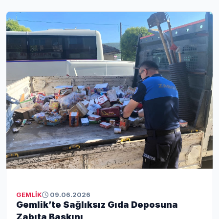
üretmek için değil, hizmet etmek için seçildik" dedi.
GEMLİK
09.06.2026
Gemlik’te Sağlıksız Gıda Deposuna
Zabıta Baskını