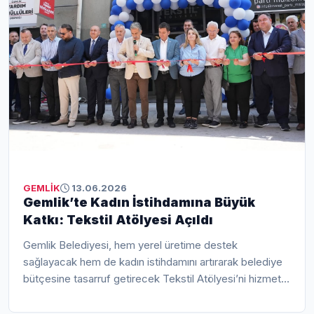
GEMLİK
13.06.2026
Gemlik’te Kadın İstihdamına Büyük
Katkı: Tekstil Atölyesi Açıldı
Gemlik Belediyesi, hem yerel üretime destek
sağlayacak hem de kadın istihdamını artırarak belediye
bütçesine tasarruf getirecek Tekstil Atölyesi’ni hizmete
açtı. Açılışta konuşan Gemlik Belediye Başkanı Şükrü
Deviren, "Ekonomi kötü olabilir ama biz mazeret