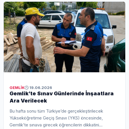
biri olan Gemlik Saat Kulesi çevresinde bakım ve
güzelleştirme çalışmalarına başladı. Yapılan çalışmalarla
birlikte meydanın daha düzenli, temiz ve estetik bir
görünüme kavuşması hedefleniyor.
GEMLİK
19.06.2026
Gemlik’te Sınav Günlerinde İnşaatlara
Ara Verilecek
Bu hafta sonu tüm Türkiye’de gerçekleştirilecek
Yükseköğretime Geçiş Sınavı (YKS) öncesinde,
Gemlik’te sınava girecek öğrencilerin dikkatini