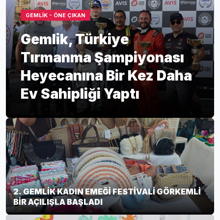
GEMLİK - ÖNE ÇIKAN
Gemlik, Türkiye
Tırmanma Şampiyonası
Heyecanına Bir Kez Daha
Ev Sahipliği Yaptı
2. GEMLİK KADIN EMEĞİ FESTİVALİ GÖRKEMLİ
BİR AÇILIŞLA BAŞLADI