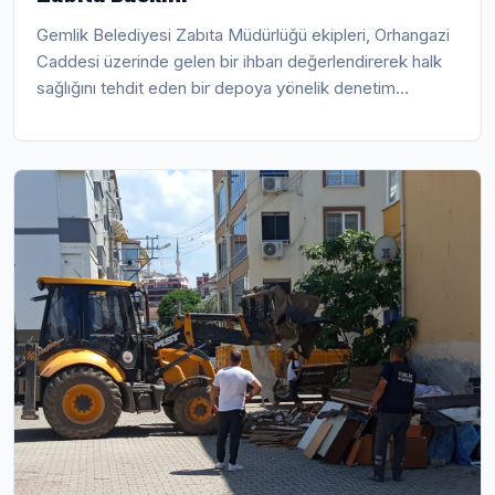
Gemlik Belediyesi Zabıta Müdürlüğü ekipleri, Orhangazi
Caddesi üzerinde gelen bir ihbarı değerlendirerek halk
sağlığını tehdit eden bir depoya yönelik denetim
gerçekleştirdi. Gemlik Belediyesi Zabıta Müdürlüğü ile
İlçe Tarım ve Orman Müdürlüğü ekiplerinin ortaklaşa
yürüttüğü denetimlerde, depo olarak kullanılan iş yerinde
çok sayıda sağlıksız gıda ürünü tespit edildi.