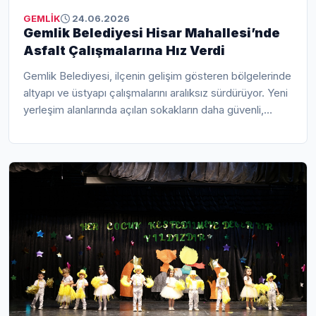
GEMLİK
24.06.2026
Gemlik Belediyesi Hisar Mahallesi’nde
Asfalt Çalışmalarına Hız Verdi
Gemlik Belediyesi, ilçenin gelişim gösteren bölgelerinde
altyapı ve üstyapı çalışmalarını aralıksız sürdürüyor. Yeni
yerleşim alanlarında açılan sokakların daha güvenli,
konforlu ve ulaşılabilir hale gelmesi amacıyla yürütülen
asfalt serim çalışmaları, kentin farklı noktalarında planlı
şekilde devam ediyor.