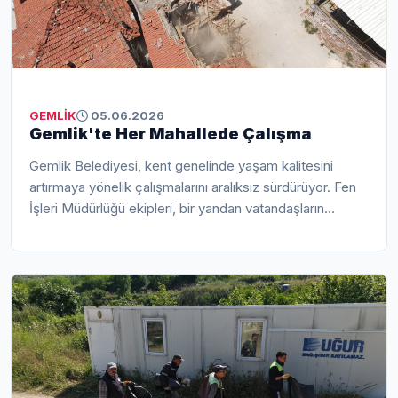
GEMLİK
05.06.2026
Gemlik'te Her Mahallede Çalışma
Gemlik Belediyesi, kent genelinde yaşam kalitesini
artırmaya yönelik çalışmalarını aralıksız sürdürüyor. Fen
İşleri Müdürlüğü ekipleri, bir yandan vatandaşların
güvenliğini tehdit eden metruk yapıların yıkımını
gerçekleştirirken, diğer yandan ulaşım altyapısını
güçlendirmek amacıyla asfalt çalışmalarına devam
ediyor.