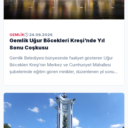
GEMLİK
24.06.2026
Gemlik Uğur Böcekleri Kreşi’nde Yıl
Sonu Coşkusu
Gemlik Belediyesi bünyesinde faaliyet gösteren Uğur
Böcekleri Kreşi’nin Merkez ve Cumhuriyet Mahallesi
şubelerinde eğitim gören minikler, düzenlenen yıl sonu
gösterilerinde sahne aldı. Bir eğitim yılını geride bırakan
öğrenciler, öğretmenlerinin rehberliğinde hazırladıkları
dans, müzik ve çeşitli etkinliklerle ailelerine unutulmaz
anlar yaşattı. En küçük yaş gruplarından mezuniyet
aşamasındaki sınıflara kadar tüm öğrencilerin yer aldığı
program, renkli görüntülere sahne oldu.