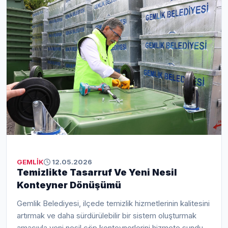
beraberlik içinde yaşadı. Korteje Gemlik Belediye
Başkanı Şükrü Deviren, Başkan Yardımcıları, Belediye
Meclis Üyeleri, CHP Gemlik İlçe Başkanı Servet
Pehlivan, muhtarlar, gaziler ve çok sayıda Gemlikli
katıldı.
GEMLİK
12.05.2026
Temizlikte Tasarruf Ve Yeni Nesil
Konteyner Dönüşümü
Gemlik Belediyesi, ilçede temizlik hizmetlerinin kalitesini
artırmak ve daha sürdürülebilir bir sistem oluşturmak
amacıyla yeni nesil çöp konteynerlerini hizmete sundu.