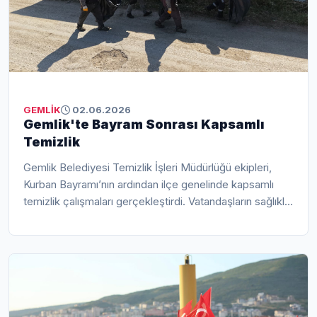
GEMLİK
02.06.2026
Gemlik'te Bayram Sonrası Kapsamlı
Temizlik
Gemlik Belediyesi Temizlik İşleri Müdürlüğü ekipleri,
Kurban Bayramı’nın ardından ilçe genelinde kapsamlı
temizlik çalışmaları gerçekleştirdi. Vatandaşların sağlıklı
ve temiz bir çevrede yaşamlarını sürdürebilmeleri
amacıyla yürütülen çalışmalar kapsamında hem Kurban
Pazarı’nda hem de mahallelerde yoğun mesai harcandı.