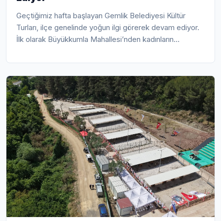
Geçtiğimiz hafta başlayan Gemlik Belediyesi Kültür
Turları, ilçe genelinde yoğun ilgi görerek devam ediyor.
İlk olarak Büyükkumla Mahallesi’nden kadınların
katılımıyla başlayan programın bu haftaki durağı Dr. Ziya
Kaya Mahallesi oldu. Mahalle Muhtarı Şaban İnce’nin
katkılarıyla organize edilen geziye katılan vatandaşların
ulaşım, rehberlik ve kumanya ihtiyaçları Gemlik
Belediyesi tarafından karşılandı.