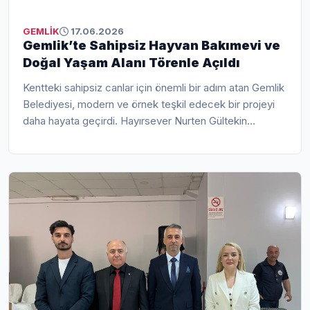
GEMLİK
17.06.2026
Gemlik’te Sahipsiz Hayvan Bakımevi ve
Doğal Yaşam Alanı Törenle Açıldı
Kentteki sahipsiz canlar için önemli bir adım atan Gemlik
Belediyesi, modern ve örnek teşkil edecek bir projeyi
daha hayata geçirdi. Hayırsever Nurten Gültekin
Oğuz’un büyük destekleriyle yapımı tamamlanan
“Sahipsiz Hayvan Bakımevi, Rehabilitasyon Merkezi ve
Doğal Yaşam Alanı”, düzenlenen yoğun katılımlı resmi
törenle kapılarını açtı.