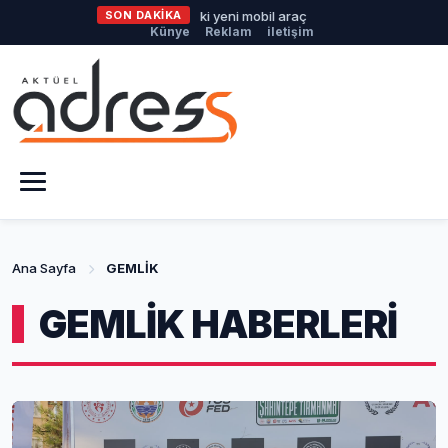
en afetlere hazır iki yeni mobil araç
SON DAKİKA
İlklerin festivalinde çocuk
Künye
Reklam
iletişim
Ana Sayfa
GEMLİK
GEMLİK HABERLERİ