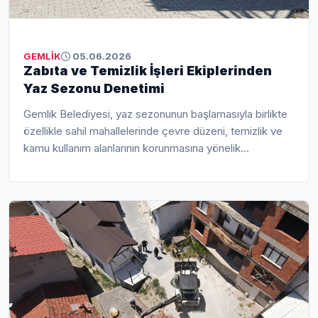
GEMLİK
05.06.2026
Zabıta ve Temizlik İşleri Ekiplerinden
Yaz Sezonu Denetimi
Gemlik Belediyesi, yaz sezonunun başlamasıyla birlikte
özellikle sahil mahallelerinde çevre düzeni, temizlik ve
kamu kullanım alanlarının korunmasına yönelik
denetimlerini artırdı. Zabıta Müdürlüğü ile Temizlik İşleri
Müdürlüğü ekiplerinin ortaklaşa yürüttüğü çalışmalar
kapsamında Kumla, Karacaali ve Narlı mahallelerinde
kapsamlı denetimler gerçekleştirildi.