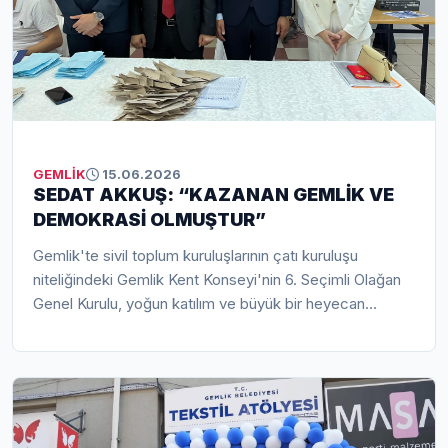
GEMLİK
15.06.2026
SEDAT AKKUŞ: “KAZANAN GEMLİK VE
DEMOKRASİ OLMUŞTUR”
Gemlik'te sivil toplum kuruluşlarının çatı kuruluşu
niteliğindeki Gemlik Kent Konseyi'nin 6. Seçimli Olağan
Genel Kurulu, yoğun katılım ve büyük bir heyecan
içerisinde gerçekleştirildi. Gemlik Kent Konseyi tarihinin
en yüksek katılımlı seçimlerinden biri olarak kayıtlara
geçen genel kurulda delegeler yeni dönem yönetimini
belirledi.