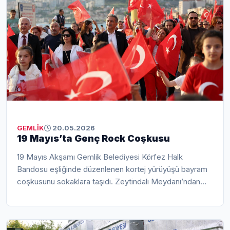
GEMLİK
20.05.2026
19 Mayıs’ta Genç Rock Coşkusu
19 Mayıs Akşamı Gemlik Belediyesi Körfez Halk
Bandosu eşliğinde düzenlenen kortej yürüyüşü bayram
coşkusunu sokaklara taşıdı. Zeytindalı Meydanı’ndan
başlayan yürüyüş, Engelsiz Kafe önüne kadar devam
etti. Türk bayrakları ve marşlar eşliğinde gerçekleşen
yürüyüşte vatandaşlar bayram coşkusunu birlik ve