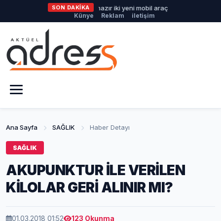
Büyükşehir'den afetlere hazır iki yeni mobil araç
SON DAKİKA
İlklerin fest
Künye
Reklam
iletişim
Ana Sayfa
SAĞLIK
Haber Detayı
SAĞLIK
AKUPUNKTUR İLE VERİLEN
KİLOLAR GERİ ALINIR MI?
01.03.2018 01:52
123 Okunma