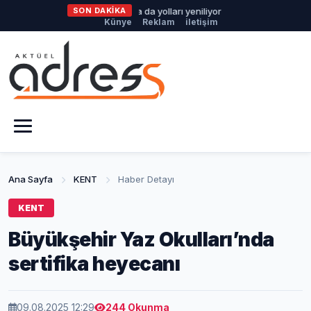
Büyükşehir Harmancık’ta da yolları yeniliyor
SON DAKİKA
Nilüfer’de Kent Re
Künye
Reklam
iletişim
Ana Sayfa
KENT
Haber Detayı
KENT
Büyükşehir Yaz Okulları’nda
sertifika heyecanı
09.08.2025 12:29
244 Okunma