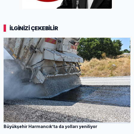
İLGİNİZİ ÇEKEBİLİR
Büyükşehir Harmancık’ta da yolları yeniliyor