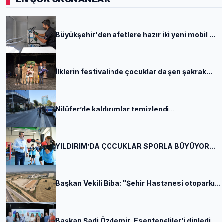
Büyükşehir'den afetlere hazır iki yeni mobil ...
İlklerin festivalinde çocuklar da şen şakrak...
Nilüfer’de kaldırımlar temizlendi...
YILDIRIM’DA ÇOCUKLAR SPORLA BÜYÜYOR...
Başkan Vekili Biba: "Şehir Hastanesi otoparkı...
Başkan Şadi Özdemir, Esentepeliler’i dinledi...