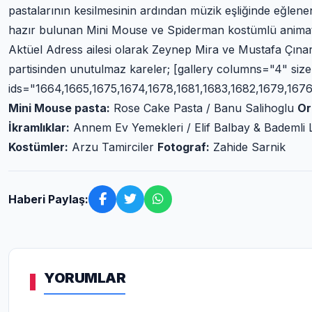
pastalarının kesilmesinin ardından müzik eşliğinde eğlenen
hazır bulunan Mini Mouse ve Spiderman kostümlü animatö
Aktüel Adress ailesi olarak Zeynep Mira ve Mustafa Çınar
partisinden unutulmaz kareler; [gallery columns="4" siz
ids="1664,1665,1675,1674,1678,1681,1683,1682,1679,1676
Mini Mouse pasta:
Rose Cake Pasta / Banu Salihoglu
Or
İkramlıklar:
Annem Ev Yemekleri / Elif Balbay & Bademli L
Kostümler:
Arzu Tamirciler
Fotograf:
Zahide Sarnik
Haberi Paylaş:
YORUMLAR