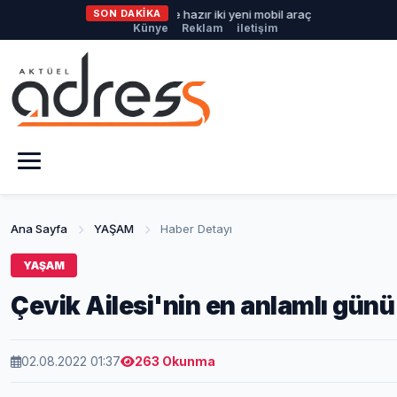
Büyükşehir'den afetlere hazır iki yeni mobil araç
SON DAKİKA
İlklerin festiv
Künye
Reklam
iletişim
Ana Sayfa
YAŞAM
Haber Detayı
YAŞAM
Çevik Ailesi'nin en anlamlı günü
02.08.2022 01:37
263 Okunma