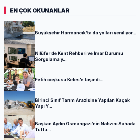
EN ÇOK OKUNANLAR
Büyükşehir Harmancık’ta da yolları yeniliyor...
Nilüfer’de Kent Rehberi ve İmar Durumu
Sorgulama y...
Fetih coşkusu Keles’e taşındı...
Birinci Sınıf Tarım Arazisine Yapılan Kaçak
Yapı Y...
Başkan Aydın Osmangazi’nin Nabzını Sahada
Tuttu...