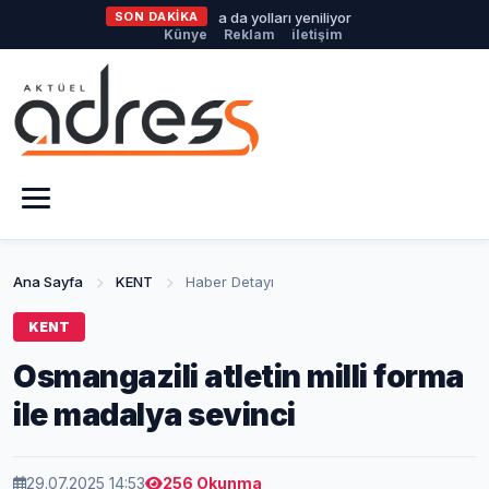
Büyükşehir Harmancık’ta da yolları yeniliyor
SON DAKİKA
Nilüfer’de Kent 
Künye
Reklam
iletişim
Ana Sayfa
KENT
Haber Detayı
KENT
Osmangazili atletin milli forma
ile madalya sevinci
29.07.2025 14:53
256 Okunma