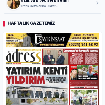
Uzm. Arb. Av. Serpil VİRİT
Trafik Cezalarına Dikkat...
HAFTALIK GAZETEMİZ