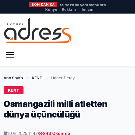
Büyükşehir'den afetlere hazır iki yeni mobil araç
SON DAKİKA
İlklerin fes
Künye
Reklam
iletişim
Ana Sayfa
KENT
Haber Detayı
KENT
Osmangazili milli atletten
dünya üçüncülüğü
11.04.2025 11:47
243 Okunma