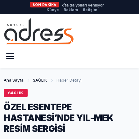
Büyükşehir Harmancık’ta da yolları yeniliyor
SON DAKİKA
Nilüfer’de Ken
Künye
Reklam
iletişim
Ana Sayfa
SAĞLIK
Haber Detayı
SAĞLIK
ÖZEL ESENTEPE
HASTANESİ’NDE YIL-MEK
RESİM SERGİSİ