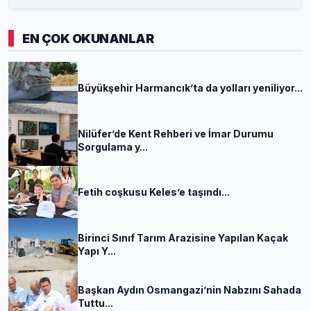
EN ÇOK OKUNANLAR
Büyükşehir Harmancık’ta da yolları yeniliyor...
Nilüfer’de Kent Rehberi ve İmar Durumu
Sorgulama y...
Fetih coşkusu Keles’e taşındı...
Birinci Sınıf Tarım Arazisine Yapılan Kaçak
Yapı Y...
Başkan Aydın Osmangazi’nin Nabzını Sahada
Tuttu...